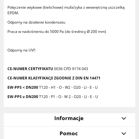
Połączenie wtykowe (kielichowe) mufa/zyka z wewnętrzną uszczelką
EPDM.
Odporny na działanie kondensatu
Praca w nadciśnieniu do 5000 Pa (do średnicy Ø 200 mm)
Odporny na UV!!
CE-NUMER CERTYFIKATU
0036 CPD 9174 043
CE-NUMER KLASYFIKACJI ZGODNIE Z DIN EN 14471
EW-PPS < DN200
T120 - H1 - O - W2 - O20 - LI - E - U
EW-PPS ≥ DN200
T120 - P1 - O - W 2 - O20 - LI - E - U
Informacje
Pomoc