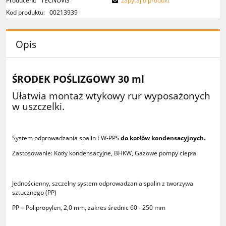
Producent:
TECNOVIS
zapytaj o produkt
Kod produktu:
00213939
Opis
ŚRODEK POŚLIZGOWY 30 ml
Ułatwia montaż wtykowy rur wyposażonych
w uszczelki.
System odprowadzania spalin EW-PPS
do kotłów kondensacyjnych.
Zastosowanie: Kotły kondensacyjne, BHKW, Gazowe pompy ciepła
Jednościenny, szczelny system odprowadzania spalin z tworzywa
sztucznego (PP)
PP = Polipropylen, 2,0 mm, zakres średnic 60 - 250 mm