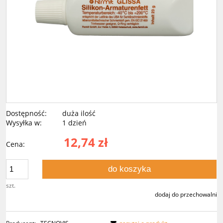
Dostępność:
duża ilość
Wysyłka w:
1 dzień
12,74 zł
Cena:
do koszyka
szt.
dodaj do przechowalni