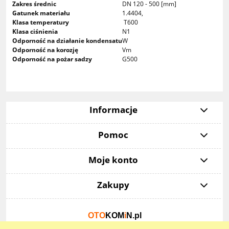
Zakres średnic
DN 120 - 500 [mm]
Gatunek materiału
1.4404,
Klasa temperatury
T600
Klasa ciśnienia
N1
Odporność na działanie kondensatu
W
Odporność na korozję
Vm
Odporność na pożar sadzy
G500
Informacje
Pomoc
Moje konto
Zakupy
OTO
KOM
i
N.pl