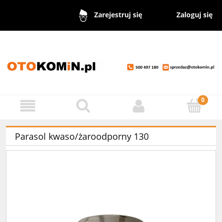
Zaloguj się
Zarejestruj się
Parasol kwaso/żaroodporny 130