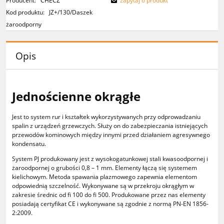
Producent:
CHECZ
zapytaj o produkt
Kod produktu:
JZ+/130/Daszek
żaroodporny
Opis
Jednościenne okrągłe
Jest to system rur i kształtek wykorzystywanych przy odprowadzaniu
spalin z urządzeń grzewczych. Służy on do zabezpieczania istniejących
przewodów kominowych między innymi przed działaniem agresywnego
kondensatu.
System PJ produkowany jest z wysokogatunkowej stali kwasoodpornej i
żaroodpornej o grubości 0,8 – 1 mm. Elementy łączą się systemem
kielichowym. Metoda spawania plazmowego zapewnia elementom
odpowiednią szczelność. Wykonywane są w przekroju okrągłym w
zakresie średnic od fi 100 do fi 500. Produkowane przez nas elementy
posiadają certyfikat CE i wykonywane są zgodnie z normą PN-EN 1856-
2:2009.