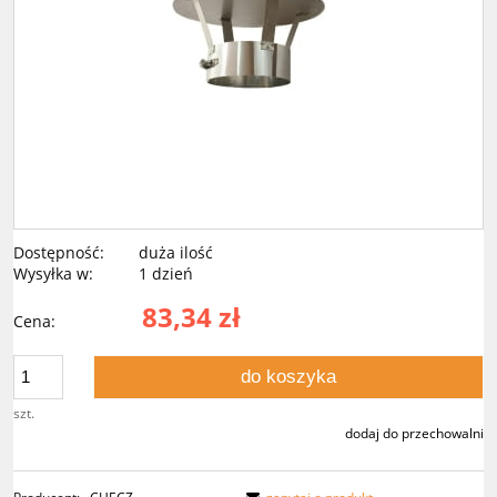
Dostępność:
duża ilość
Wysyłka w:
1 dzień
83,34 zł
Cena:
do koszyka
szt.
dodaj do przechowalni